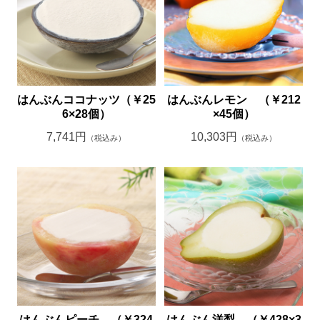
はんぶんココナッツ（￥25
はんぶんレモン （￥212
6×28個）
×45個）
7,741円
10,303円
（税込み）
（税込み）
はんぶんピーチ （￥324
はんぶん洋梨 （￥428×3