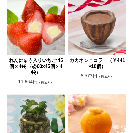
れんにゅう入りいちご 45
カカオショコラ （￥441
個ｘ4袋 （@60x45個ｘ4
×18個）
袋）
8,573円
（税込み）
11,664円
（税込み）