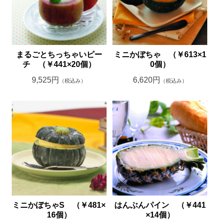
まるごとちっちゃいピー
ミニかぼちゃ （￥613×1
チ （￥441×20個）
0個）
9,525円
6,620円
（税込み）
（税込み）
ミニかぼちゃS （￥481×
はんぶんパイン （￥441
16個）
×14個）