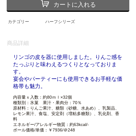
カートに入れる
カテゴリー
ハーフシリーズ
商品詳細
リンゴの皮を器に使用しました。りんご感を
たっぷりと味わえるつくりとなっておりま
す。
宴会やパーティーにも使用できるお手軽な価
格帯も魅力。
内容量ｘ入数：
約80ｍｌ×32個
種類別：氷菓 果汁・果肉分：70％
原材料：りんご果汁、糖類（砂糖、水あめ）、乳製品、
レモン果汁、食塩、安定剤（増粘多糖類）、乳化剤、香
料
エネルギー/アレルギー物質：
約63kcal/-
ボール価格/単価：￥7936
/＠248