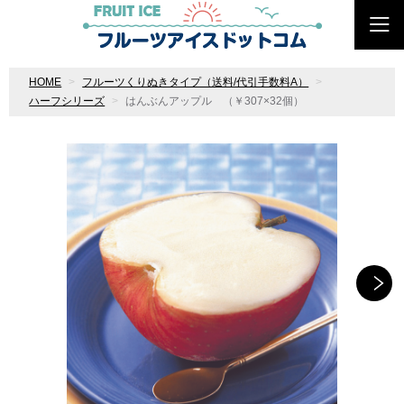
HOME
フルーツくりぬきタイプ（送料/代引手数料A）
ハーフシリーズ
はんぶんアップル （￥307×32個）