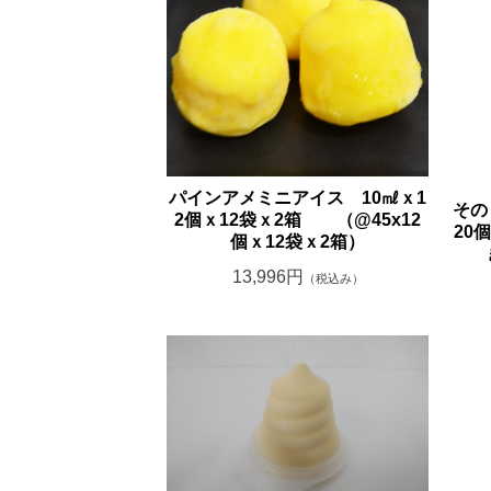
パインアメミニアイス 10㎖ｘ1
その
2個ｘ12袋ｘ2箱 （@45x12
20
個ｘ12袋ｘ2箱）
13,996円
（税込み）