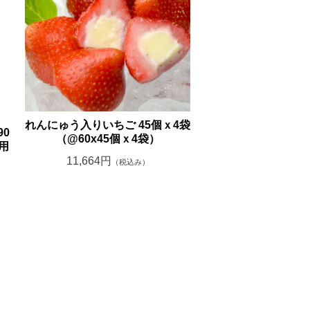
れんにゅう入りいちご 45個ｘ4袋
90
（@60x45個ｘ4袋）
用
11,664円
（税込み）