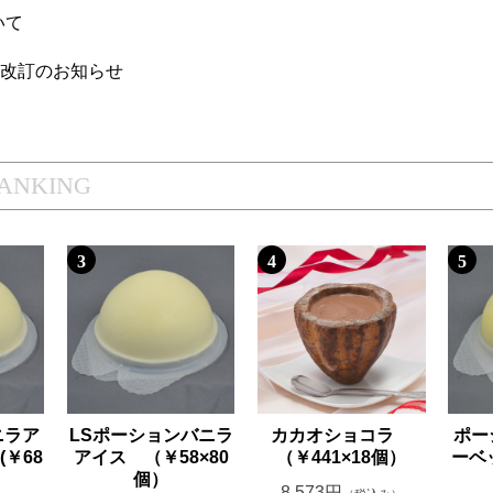
いて
価格改訂のお知らせ
RANKING
3
4
5
ニラア
LSポーションバニラ
カカオショコラ
ポー
￥68
アイス （￥58×80
（￥441×18個）
ーベ
個）
8,573円