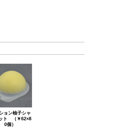
ション柚子シャ
ット （￥62×8
0個）