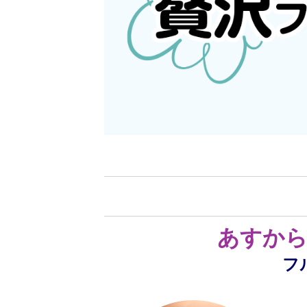
あすから
フ