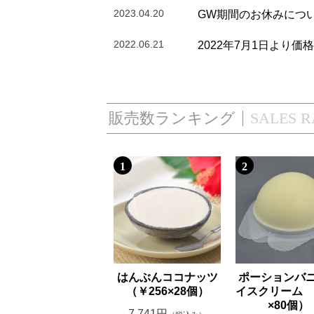
2023.04.20
GW期間のお休みにつ
2022.06.21
2022年7月1日より
販売数ランキング
SALES 
1
2
はんぶんココナッツ
ポーションバ
（￥256×28個）
イスクリーム (
×80個）
7,741円